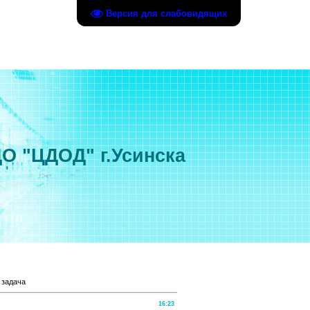
Версия для слабовидящих
О "ЦДОД" г.Усинска
 задача
16:23