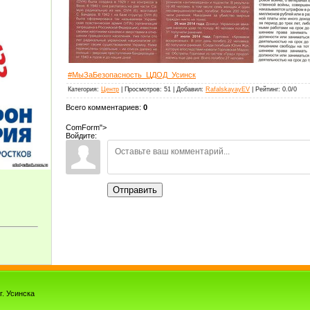
#МыЗаБезопасность_ЦДОД_Усинск
Категория
:
Центр
|
Просмотров
:
51
|
Добавил
:
RafalskayayEV
|
Рейтинг
:
0.0
/
0
Всего комментариев
:
0
ComForm">
Войдите:
Отправить
. Усинска