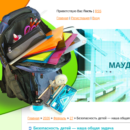
Приветствую Вас
Гость
|
RSS
Главная
|
Регистрация
|
Вход
МАУД
Главная
»
2026
»
Февраль
»
27
» Безопасность детей — наша общая
Безопасность детей — наша общая задача