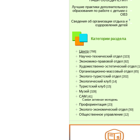
НАШИ ОБЪЕДИНЕНИЯ
Лучшие практики дополнительного
образования по работе с детьми с
ОВЗ
Сведения об организации отдыха и
оздоровления детей
Категории раздела
Центр
[766]
Научно-технический отдел
[323]
Экономико-правовой отдел
[92]
Художественно-эстетический отдел
[
Организационно-массовый отдел
[65]
Эколого-туристский отдел
[202]
Экологический клуб
[14]
Туристcкий клуб
[15]
Музей
[328]
САМ
[41]
Самая активная молодежь
Профориентация
[23]
Эколого-экономический отдел
[50]
Общественное управление
[12]