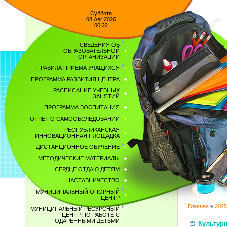
Суббота
08 Авг 2026
00:22
СВЕДЕНИЯ ОБ
ОБРАЗОВАТЕЛЬНОЙ
ОРГАНИЗАЦИИ
ПРАВИЛА ПРИЁМА УЧАЩИХСЯ
ПРОГРАММА РАЗВИТИЯ ЦЕНТРА
РАСПИСАНИЕ УЧЕБНЫХ
ЗАНЯТИЙ
ПРОГРАММА ВОСПИТАНИЯ
ОТЧЕТ О САМООБСЛЕДОВАНИИ
РЕСПУБЛИКАНСКАЯ
ИННОВАЦИОННАЯ ПЛОЩАДКА
ДИСТАНЦИОННОЕ ОБУЧЕНИЕ
МЕТОДИЧЕСКИЕ МАТЕРИАЛЫ
СЕРДЦЕ ОТДАЮ ДЕТЯМ
НАСТАВНИЧЕСТВО
МУНИЦИПАЛЬНЫЙ ОПОРНЫЙ
ЦЕНТР
Главная
»
2025
МУНИЦИПАЛЬНЫЙ РЕСУРСНЫЙ
ЦЕНТР ПО РАБОТЕ С
ОДАРЕННЫМИ ДЕТЬМИ
Культур