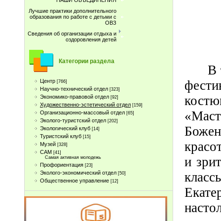
НАШИ ОБЪЕДИНЕНИЯ
Лучшие практики дополнительного
образования по работе с детьми с
ОВЗ
Сведения об организации отдыха и
оздоровления детей
Категории раздела
В 
фест
Центр
[766]
Научно-технический отдел
[323]
костю
Экономико-правовой отдел
[92]
Художественно-эстетический отдел
[159]
«Маст
Организационно-массовый отдел
[65]
Эколого-туристский отдел
[202]
Божен
Экологический клуб
[14]
Туристcкий клуб
[15]
красо
Музей
[328]
САМ
[41]
и зри
Самая активная молодежь
Профориентация
[23]
класс
Эколого-экономический отдел
[50]
Общественное управление
[12]
Екате
насто