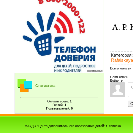
А. Р.
Категория
:
Rafalskay
Всего коммент
ComForm">
Войдите:
Статистика
Онлайн всего:
1
О
Гостей:
1
Пользователей:
0
МАУДО "Центр дополнительного образования детей" г. Усинска