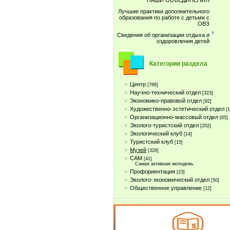
НАШИ ОБЪЕДИНЕНИЯ
Лучшие практики дополнительного
образования по работе с детьми с
ОВЗ
Сведения об организации отдыха и
оздоровления детей
Категории раздела
Центр
[766]
Научно-технический отдел
[323]
Экономико-правовой отдел
[92]
Художественно-эстетический отдел
[
Организационно-массовый отдел
[65]
Эколого-туристский отдел
[202]
Экологический клуб
[14]
Туристcкий клуб
[15]
Музей
[328]
САМ
[41]
Самая активная молодежь
Профориентация
[23]
Эколого-экономический отдел
[50]
Общественное управление
[12]