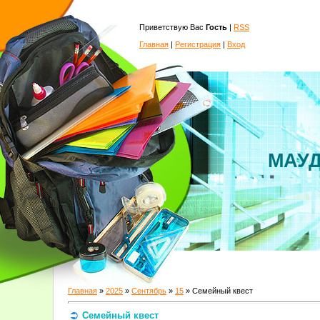
Приветствую Вас
Гость
|
RSS
Главная
|
Регистрация
|
Вход
МАУД
Главная
»
2025
»
Сентябрь
»
15
» Семейный квест
Семейный квест