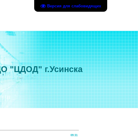
Версия для слабовидящих
О "ЦДОД" г.Усинска
09:31