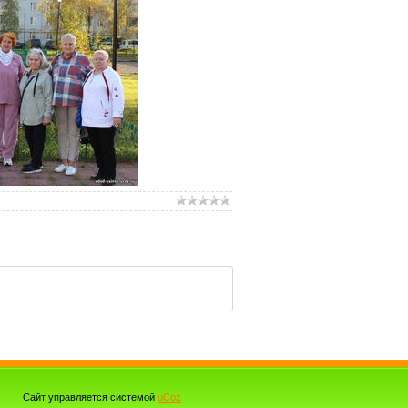
Сайт управляется системой
uCoz