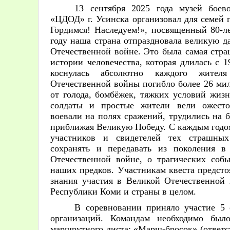
13 сентября 2025 года музей бое
«ЦДОД» г. Усинска организовал для семей 
Гордимся! Наследуем!», посвященный 80-
году наша страна отпраздновала великую д
Отечественной войне. Это была самая стра
истории человечества, которая длилась с 1
коснулась абсолютно каждого жите
Отечественной войны погибло более 26 ми
от голода, бомбёжек, тяжких условий жизн
солдаты и простые жители вели ожесто
воевали на полях сражений, трудились на б
приближая Великую Победу. С каждым годом
участников и свидетелей тех страшны
сохранять и передавать из поколения в
Отечественной войне, о трагических соб
наших предков. Участникам квеста предсто
знания участия в Великой Отечественной
Республики Коми и страны в целом.
В соревновании приняло участие 5 
организаций. Командам необходимо был
маршрутного листа: «Марш-бросок» (ответс