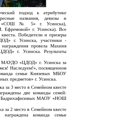
ческий подход к атрибутике
ересные названия, девизы и
У «СОШ № 5» г. Усинска),
Ефремовой» г. Усинска). Все
 квеста. Победители и призеры
Д» г. Усинска, участники -
 награждения провела Махиня
ДОД» г. Усинска. Результаты
ДО «ЦДОД» г. Усинска за
мся! Наследуем!»,
посвященном
команда семьи Князевых МБОУ
ых предметов» г. Усинска.
 за 3 место в Семейном квесте
аграждены две команды семей:
и Бадрихафизовых МАОУ «НОШ
а 2 место в Семейном квесте
а награждена команда семьи