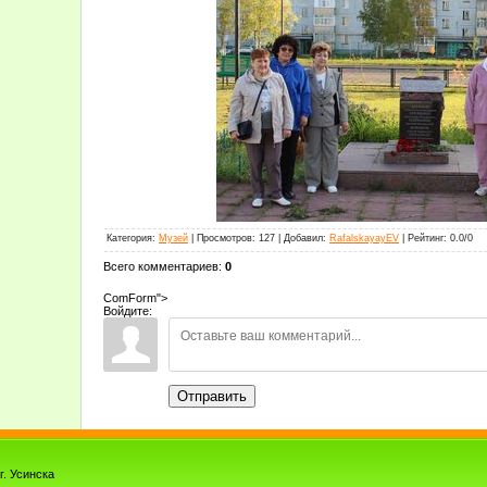
Категория
:
Музей
|
Просмотров
:
127
|
Добавил
:
RafalskayayEV
|
Рейтинг
:
0.0
/
0
Всего комментариев
:
0
ComForm">
Войдите:
Отправить
. Усинска