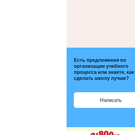
Есть предложения по
организации учебного
процесса или знаете, как
сделать школу лучше?
Написать