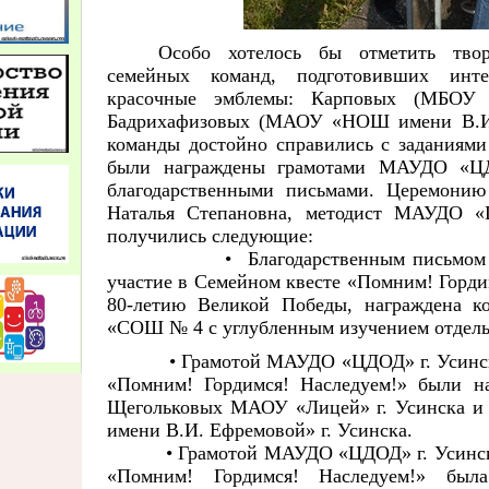
Особо хотелось бы отметить твор
семейных команд, подготовивших инт
красочные эмблемы: Карповых (МБО
Бадрихафизовых (МАОУ «НОШ имени В.И. 
команды достойно справились с заданиями
были награждены грамотами МАУДО «ЦДО
благодарственными письмами. Церемонию
Наталья Степановна, методист МАУДО «Ц
получились следующие:
• Благодарственным письмом МАУ
участие в Семейном квесте «Помним! Горди
80-летию Великой Победы, награждена 
«СОШ № 4 с углубленным изучением отдельн
• Грамотой МАУДО «ЦДОД» г. Усинска
«Помним! Гордимся! Наследуем!» были н
Щегольковых МАОУ «Лицей» г. Усинска 
имени В.И. Ефремовой» г. Усинска.
• Грамотой МАУДО «ЦДОД» г. Усинска з
«Помним! Гордимся! Наследуем!» был