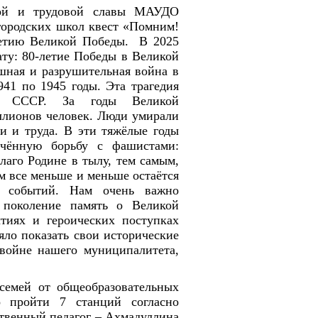
вой и трудовой славы МАУДО
городских школ квест «Помним!
летию Великой Победы
. В 2025
ату: 80-летие Победы в Великой
шная и разрушительная война в
941 по 1945 годы. Эта трагедия
ля СССР. За годы Великой
ллионов человек. Люди умирали
и и труда. В эти тяжёлые годы
чённую борьбу с фашистами:
лаго Родине в тылу, тем самым,
 все меньше и меньше остаётся
х событий. Нам очень важно
 поколение память о Великой
ытиях и героических поступках
яло показать свои исторические
 войне нашего муниципалитета,
семей от общеобразовательных
о пройти 7 станций согласно
твенный педагог – Ахмадуллина