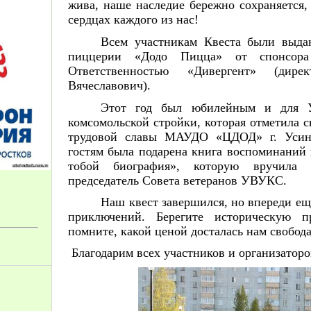
жива, наше наследие бережно сохраняется,
сердцах каждого из нас!
Всем участникам Квеста были выда
пиццерии «Додо Пицца» от спонсора
Ответственностью «Дивергент» (дире
Вячеславович).
Этот год был юбилейным и для У
комсомольской стройки, которая отметила с
трудовой славы МАУДО «ЦДОД» г. Усинс
гостям была подарена книга воспоминаний 
тобой биография», которую вручила 
председатель Совета ветеранов УВУКС.
Наш квест завершился, но впереди е
приключений. Берегите историческую п
помните, какой ценой досталась нам свобода
Благодарим всех участников и организаторо