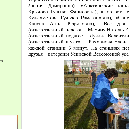
Люция Дамировна), «Арктические танки
Крылова Гульназ Фанисовна), «Портрет Ге
Кужахметова Гульдар Рамазановна), «Сап
Канева Анна Рюриковна), «Всё для 
(ответственный педагог – Махиня Наталья
(ответственный педагог – Лузина Валенти
(ответственный педагог – Рахманова Елена
каждой станции 5 минут. На станциях пе
друзья – ветераны Усинской Всесоюзной уд
159]