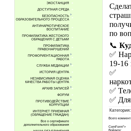
ЭКОСТАНЦИЯ
Сдела
ДОСТУПНАЯ СРЕДА
страш
БЕЗОПАСНОСТЬ
ОБРАЗОВАТЕЛЬНОГО ПРОЦЕССА
получ
АНТИНАРКОТИЧЕСКОЕ
ВОСПИТАНИЕ
по во
ПРОФИЛАКТИКА ЖЕСТОКОГО
ОБРАЩЕНИЯ С ДЕТЬМИ
📞
Ку
ПРОФИЛАКТИКА
ПРАВОНАРУШЕНИЙ
✅ Нар
ПРОФОРИЕНТАЦИОННАЯ
РАБОТА
19-16 
СЛУЖБА МЕДИАЦИИ
✅ Уп
ИСТОРИЯ ЦЕНТРА
НЕЗАВИСИМАЯ ОЦЕНКА
нарко
КАЧЕСТВА РАБОТЫ ЦЕНТРА
✅ Тел
АРХИВ ЗАПИСЕЙ
ФОРУМ
✅ Для
ПРОТИВОДЕЙСТВИЕ
КОРРУПЦИИ
Категория
:
ИНТЕРНЕТ ПРИЕМНАЯ
(ОБРАЩЕНИЕ ГРАЖДАН)
Всего коммент
Все о сертификате
дополнительного образования
ComForm">
Войдите: