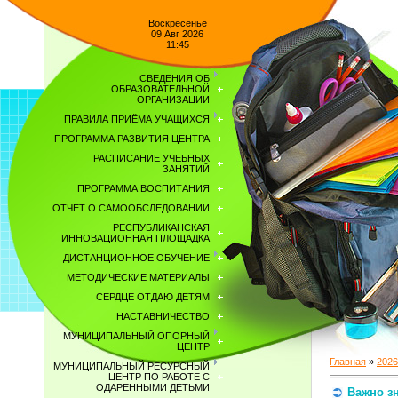
Воскресенье
09 Авг 2026
11:45
СВЕДЕНИЯ ОБ
ОБРАЗОВАТЕЛЬНОЙ
ОРГАНИЗАЦИИ
ПРАВИЛА ПРИЁМА УЧАЩИХСЯ
ПРОГРАММА РАЗВИТИЯ ЦЕНТРА
РАСПИСАНИЕ УЧЕБНЫХ
ЗАНЯТИЙ
ПРОГРАММА ВОСПИТАНИЯ
ОТЧЕТ О САМООБСЛЕДОВАНИИ
РЕСПУБЛИКАНСКАЯ
ИННОВАЦИОННАЯ ПЛОЩАДКА
ДИСТАНЦИОННОЕ ОБУЧЕНИЕ
МЕТОДИЧЕСКИЕ МАТЕРИАЛЫ
СЕРДЦЕ ОТДАЮ ДЕТЯМ
НАСТАВНИЧЕСТВО
МУНИЦИПАЛЬНЫЙ ОПОРНЫЙ
ЦЕНТР
Главная
»
2026
МУНИЦИПАЛЬНЫЙ РЕСУРСНЫЙ
ЦЕНТР ПО РАБОТЕ С
ОДАРЕННЫМИ ДЕТЬМИ
Важно з