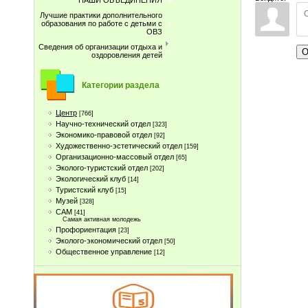
НАШИ ОБЪЕДИНЕНИЯ
Лучшие практики дополнительного
образования по работе с детьми с
ОВЗ
Сведения об организации отдыха и
О
оздоровления детей
Категории раздела
Центр
[766]
Научно-технический отдел
[323]
Экономико-правовой отдел
[92]
Художественно-эстетический отдел
[159]
Организационно-массовый отдел
[65]
Эколого-туристский отдел
[202]
Экологический клуб
[14]
Туристcкий клуб
[15]
Музей
[328]
САМ
[41]
Самая активная молодежь
Профориентация
[23]
Эколого-экономический отдел
[50]
Общественное управление
[12]