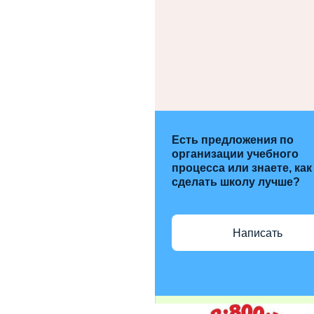
Есть предложения по
организации учебного
процесса или знаете, как
сделать школу лучше?
Написать