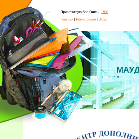
Приветствую Вас
Гость
|
RSS
Главная
|
Регистрация
|
Вход
МАУД