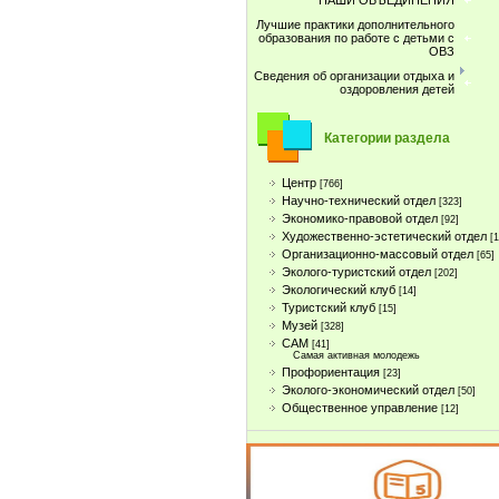
НАШИ ОБЪЕДИНЕНИЯ
Лучшие практики дополнительного
образования по работе с детьми с
ОВЗ
Сведения об организации отдыха и
оздоровления детей
Категории раздела
Центр
[766]
Научно-технический отдел
[323]
Экономико-правовой отдел
[92]
Художественно-эстетический отдел
[
Организационно-массовый отдел
[65]
Эколого-туристский отдел
[202]
Экологический клуб
[14]
Туристcкий клуб
[15]
Музей
[328]
САМ
[41]
Самая активная молодежь
Профориентация
[23]
Эколого-экономический отдел
[50]
Общественное управление
[12]