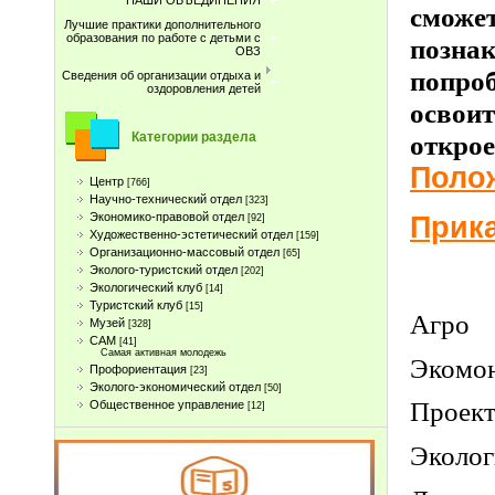
НАШИ ОБЪЕДИНЕНИЯ
сможет
Лучшие практики дополнительного
образования по работе с детьми с
познак
ОВЗ
попроб
Сведения об организации отдыха и
оздоровления детей
освоит
открое
Категории раздела
Поло
Центр
[766]
Научно-технический отдел
[323]
Экономико-правовой отдел
Прика
[92]
Художественно-эстетический отдел
[159]
Организационно-массовый отдел
[65]
Эколого-туристский отдел
[202]
Экологический клуб
[14]
Туристcкий клуб
[15]
А
Музей
[328]
САМ
[41]
Самая активная молодежь
Эко
Профориентация
[23]
Эколого-экономический отдел
[50]
Про
Общественное управление
[12]
Эколо