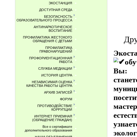
ЭКОСТАНЦИЯ
ДОСТУПНАЯ СРЕДА
БЕЗОПАСНОСТЬ
ОБРАЗОВАТЕЛЬНОГО ПРОЦЕССА
АНТИНАРКОТИЧЕСКОЕ
ВОСПИТАНИЕ
Дру
ПРОФИЛАКТИКА ЖЕСТОКОГО
ОБРАЩЕНИЯ С ДЕТЬМИ
ПРОФИЛАКТИКА
Экоста
ПРАВОНАРУШЕНИЙ
ПРОФОРИЕНТАЦИОННАЯ
об
РАБОТА
Вы:
СЛУЖБА МЕДИАЦИИ
ИСТОРИЯ ЦЕНТРА
стане
НЕЗАВИСИМАЯ ОЦЕНКА
КАЧЕСТВА РАБОТЫ ЦЕНТРА
муниц
АРХИВ ЗАПИСЕЙ
посети
ФОРУМ
мастер
ПРОТИВОДЕЙСТВИЕ
КОРРУПЦИИ
естест
ИНТЕРНЕТ ПРИЕМНАЯ
(ОБРАЩЕНИЕ ГРАЖДАН)
узнает
Все о сертификате
эколог
дополнительного образования