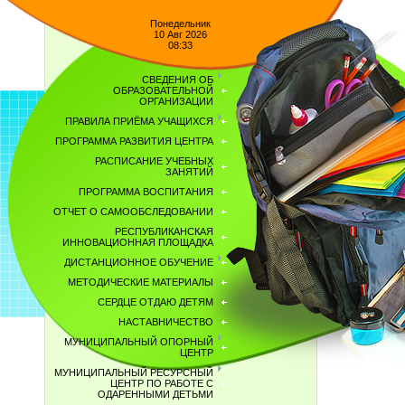
Понедельник
10 Авг 2026
08:33
СВЕДЕНИЯ ОБ
ОБРАЗОВАТЕЛЬНОЙ
ОРГАНИЗАЦИИ
ПРАВИЛА ПРИЁМА УЧАЩИХСЯ
ПРОГРАММА РАЗВИТИЯ ЦЕНТРА
РАСПИСАНИЕ УЧЕБНЫХ
ЗАНЯТИЙ
ПРОГРАММА ВОСПИТАНИЯ
ОТЧЕТ О САМООБСЛЕДОВАНИИ
РЕСПУБЛИКАНСКАЯ
ИННОВАЦИОННАЯ ПЛОЩАДКА
ДИСТАНЦИОННОЕ ОБУЧЕНИЕ
МЕТОДИЧЕСКИЕ МАТЕРИАЛЫ
СЕРДЦЕ ОТДАЮ ДЕТЯМ
НАСТАВНИЧЕСТВО
МУНИЦИПАЛЬНЫЙ ОПОРНЫЙ
ЦЕНТР
МУНИЦИПАЛЬНЫЙ РЕСУРСНЫЙ
ЦЕНТР ПО РАБОТЕ С
ОДАРЕННЫМИ ДЕТЬМИ