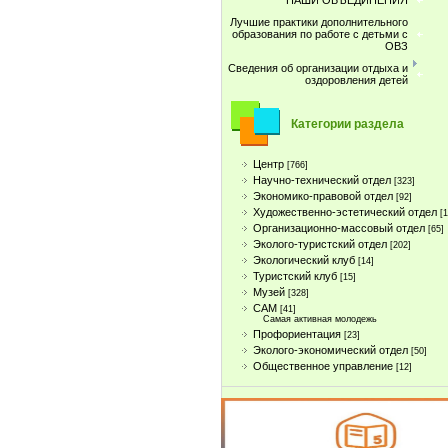
НАШИ ОБЪЕДИНЕНИЯ
Лучшие практики дополнительного
образования по работе с детьми с
ОВЗ
Сведения об организации отдыха и
оздоровления детей
Категории раздела
Центр
[766]
Научно-технический отдел
[323]
Экономико-правовой отдел
[92]
Художественно-эстетический отдел
[
Организационно-массовый отдел
[65]
Эколого-туристский отдел
[202]
Экологический клуб
[14]
Туристcкий клуб
[15]
Музей
[328]
САМ
[41]
Самая активная молодежь
Профориентация
[23]
Эколого-экономический отдел
[50]
Общественное управление
[12]