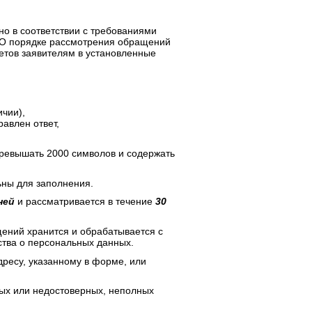
но в соответствии с требованиями
«О порядке рассмотрения обращений
етов заявителям в установленные
ичии),
авлен ответ,
превышать 2000 символов и содержать
ьны для заполнения.
ней
и рассматривается в течение
30
ений хранится и обрабатывается с
ства о персональных данных.
дресу, указанному в форме, или
ных или недостоверных, неполных