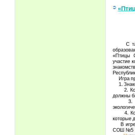
«Пти
С таких
образова
«Птицы С
участие к
знакомст
Республик
Игра про
1. Знако
2. Конку
должны б
3. Конк
экологиче
4. Конку
которые д
В игре 
СОШ №5 