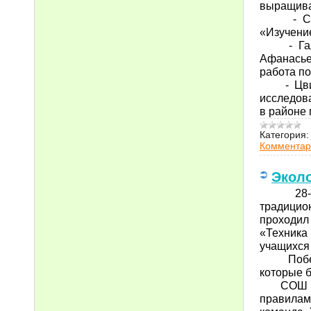
выращива
- Садртд
«Изучение
- Галиул
Афанасье
работа п
- Цвилен
исследов
в районе
Категория:
Комментар
Эколо
28-29 м
традицио
проходил
«Техника
учащихся 
Победит
которые б
СОШ №4 в
правилам