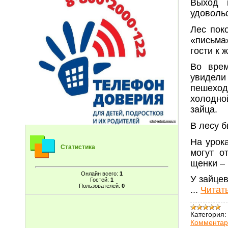
Выход 
удоволь
Лес пок
«письма
гости к 
Во врем
увидели 
пешеход
холодно
зайца.
В лесу б
На урок
Статистика
могут о
щенки – 
Онлайн всего:
1
У зайце
Гостей:
1
Пользователей:
0
...
Читат
Категория:
Комментар