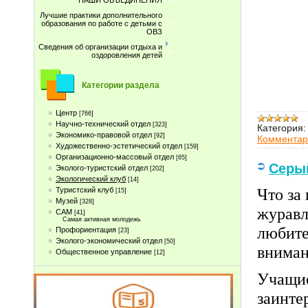
НАШИ ОБЪЕДИНЕНИЯ
Лучшие практики дополнительного
образования по работе с детьми с
ОВЗ
Сведения об организации отдыха и
оздоровления детей
Категории раздела
Центр
[766]
Научно-технический отдел
[323]
Категория:
Экономико-правовой отдел
[92]
Комментар
Художественно-эстетический отдел
[159]
Организационно-массовый отдел
[65]
Серы
Эколого-туристский отдел
[202]
Экологический клуб
[14]
Что за
Туристcкий клуб
[15]
Музей
[328]
журавл
САМ
[41]
Самая активная молодежь
любите
Профориентация
[23]
Эколого-экономический отдел
[50]
вниман
Общественное управление
[12]
Учащие
заинте