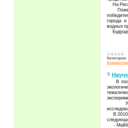
На Респу
Пожелаем
победите
города и
водных пр
Будущее 
Категория:
Комментар
Науч
В послед
экологич
тематиче
эксперим
Учащиес
исследова
В 2010-2
следующи
- Майба 