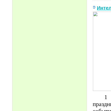
Инте
1 
празд
событи