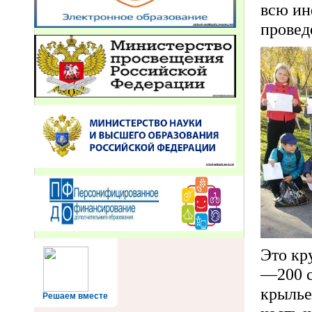
всю ин
провед
Это кр
—200 с
крылье
Решаем вместе