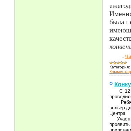
ежегод
Именно
была п
имеющи
качест
конвен
...
Чи
Категория:
Комментар
Конку
С 12 по 
проводилс
Ребятам 
вольер дл
Центра.
Участник
проявит
представл