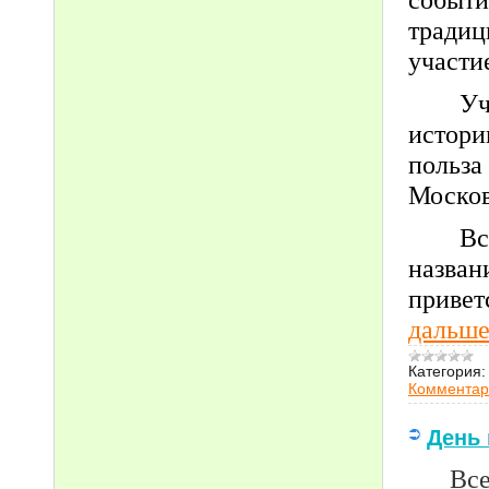
тради
участи
Уч
истор
польза
Москов
Вс
назван
привет
дальше
Категория:
Комментар
День 
Все