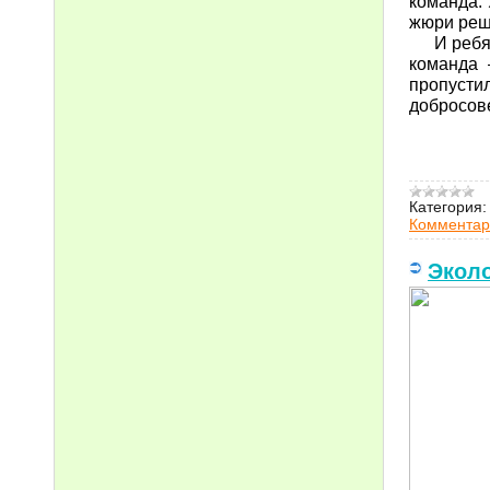
команда. 
жюри реши
И ребята
команда 
пропусти
добросов
Категория:
Комментар
Эколо