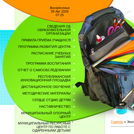
Воскресенье
09 Авг 2026
07:25
СВЕДЕНИЯ ОБ
ОБРАЗОВАТЕЛЬНОЙ
ОРГАНИЗАЦИИ
ПРАВИЛА ПРИЁМА УЧАЩИХСЯ
ПРОГРАММА РАЗВИТИЯ ЦЕНТРА
РАСПИСАНИЕ УЧЕБНЫХ
ЗАНЯТИЙ
ПРОГРАММА ВОСПИТАНИЯ
ОТЧЕТ О САМООБСЛЕДОВАНИИ
РЕСПУБЛИКАНСКАЯ
ИННОВАЦИОННАЯ ПЛОЩАДКА
ДИСТАНЦИОННОЕ ОБУЧЕНИЕ
МЕТОДИЧЕСКИЕ МАТЕРИАЛЫ
СЕРДЦЕ ОТДАЮ ДЕТЯМ
НАСТАВНИЧЕСТВО
МУНИЦИПАЛЬНЫЙ ОПОРНЫЙ
ЦЕНТР
Главная
»
Экол
МУНИЦИПАЛЬНЫЙ РЕСУРСНЫЙ
ЦЕНТР ПО РАБОТЕ С
ОДАРЕННЫМИ ДЕТЬМИ