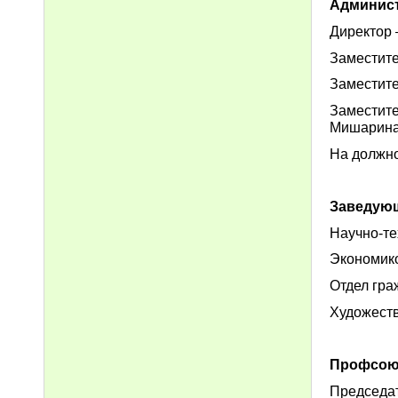
Админист
Директор 
Заместите
Заместите
Заместит
Мишарина
На должно
Заведую
Научно-те
Экономико
Отдел гра
Художеств
Профсоюз
Председат