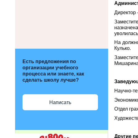
Админист
Директор 
Заместите
назначена
уволилась
На должно
Кулько.
Заместит
Есть предложения по
Мишарина
организации учебного
процесса или знаете, как
сделать школу лучше?
Заведую
Научно-те
Экономико
Написать
Отдел гра
Художеств
Другие п