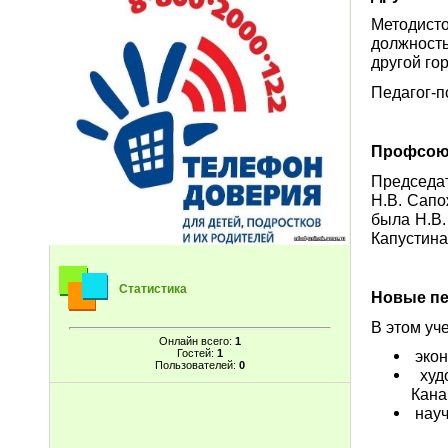
Методист
должность
другой гор
Педагог-п
Профсоюз
Председа
Н.В. Сапо
была Н.В.
Капустина
Статистика
Новые пе
В этом уч
Онлайн всего:
1
Гостей:
1
экон
Пользователей:
0
худо
Кана
науч