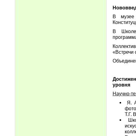
Нововве
В музее
Конституц
В Школе 
программа
Коллекти
«Встречи 
Объединен
Достижен
уровня
Научно-те
Я. А
фото
Т.Г. 
Шко
иску
колл