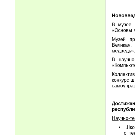
Нововве
В музее 
«Основы 
Музей пр
Великая.
медведь».
В научно
«Компьюте
Коллекти
конкурс ш
самоуправ
Достиж
республи
Научно-те
Школ
с те