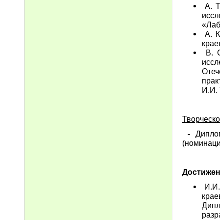
А. Т
иссл
«Лаб
А. К
крае
В. С
иссл
Отеч
прак
И.И.
Творческ
-
Дипло
(номинаци
Достижен
И.И.
крае
Дипл
разр