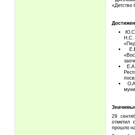
«Детство 
Достижен
Ю.С.
Н.С.
«Пед
Е.В
«Вос
заоч
Е.А.
Респ
посв
О.А
муни
Значимые
29 сентя
отметил 
прошло на