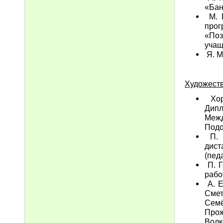
«Бан
М. Г
прог
«Поз
учащ
Я. М
Художеств
Хоре
Дип
Межд
Подо
П. С
дист
(педа
П. Г
рабо
А. Е
Смет
Семё
Прож
Волк