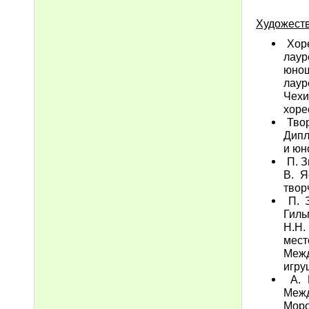
Художеств
Хоре
лаур
юнош
лаур
Чех
хоре
Твор
Дипл
и юн
П. З
В. Я
твор
П. З
Гиль
Н.Н.
мест
Меж
игру
А. И
Межд
Моро