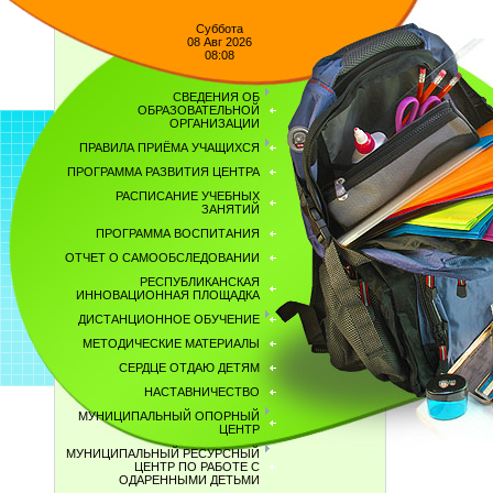
Суббота
08 Авг 2026
08:08
СВЕДЕНИЯ ОБ
ОБРАЗОВАТЕЛЬНОЙ
ОРГАНИЗАЦИИ
ПРАВИЛА ПРИЁМА УЧАЩИХСЯ
ПРОГРАММА РАЗВИТИЯ ЦЕНТРА
РАСПИСАНИЕ УЧЕБНЫХ
ЗАНЯТИЙ
ПРОГРАММА ВОСПИТАНИЯ
ОТЧЕТ О САМООБСЛЕДОВАНИИ
РЕСПУБЛИКАНСКАЯ
ИННОВАЦИОННАЯ ПЛОЩАДКА
ДИСТАНЦИОННОЕ ОБУЧЕНИЕ
МЕТОДИЧЕСКИЕ МАТЕРИАЛЫ
СЕРДЦЕ ОТДАЮ ДЕТЯМ
НАСТАВНИЧЕСТВО
МУНИЦИПАЛЬНЫЙ ОПОРНЫЙ
ЦЕНТР
МУНИЦИПАЛЬНЫЙ РЕСУРСНЫЙ
ЦЕНТР ПО РАБОТЕ С
ОДАРЕННЫМИ ДЕТЬМИ