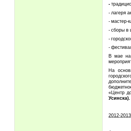
-
традицио
- лагеря 
- мастер-
- сборы в
- городск
- фестива
В мае на
мероприят
На основ
городско
дополните
бюджетно
«Центр до
Усинска).
2012-201