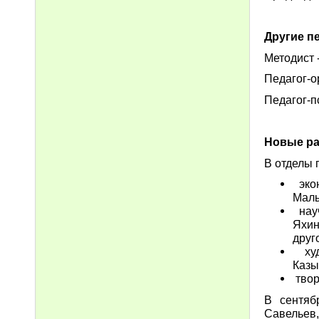
Другие п
Методист 
Педагог-о
Педагог-п
Новые ра
В отделы 
экон
Малы
науч
Яхин
друг
худо
Казы
твор
В сентяб
Савельев,