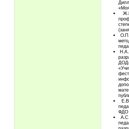
Дипл
«Моя
Ж.Р
проф
сте
(зан
О.П.
мет
педа
Н.А.
разр
ДОД»
«Учи
фест
инф
допо
мат
публ
Е.В.
педа
ФДО 
А.С.
пед
разр