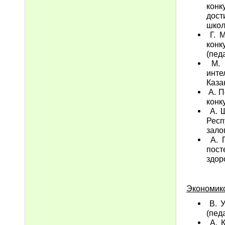
конк
дост
школ
Г. М
конк
(пед
М. М
инте
Каза
А. П
конк
А. Ш
Респ
зало
А. П
пост
здор
Экономико
В. У
(педа
А. К