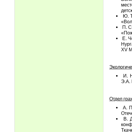
мест
детс
Ю. Т
«Вол
П. С
«Пож
Е. Ч
Нург
ХV М
Экологич
И. Н
Э.А.
Отдел гра
А. П
Отеч
В. Д
конф
Ткач