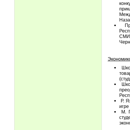
кон
прик
Меж
Наза
Пре
Респ
СМИ
Черн
Экономико
Школ
тов
(сту
Школ
прео
Респ
Р. Я
игре
М. Г
студ
экон