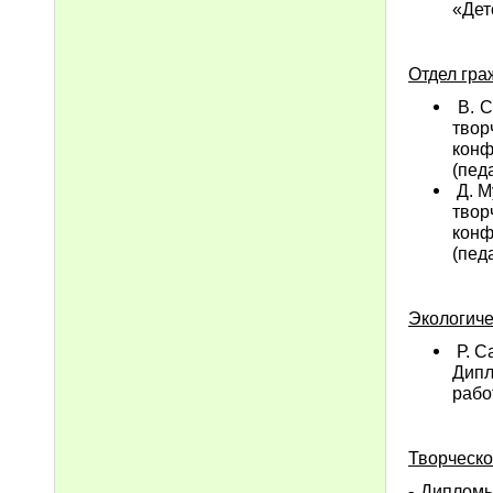
«Дет
Отдел гра
В. С
твор
конф
(педа
Д. М
твор
конф
(педа
Экологич
Р. С
Дипл
рабо
Творческ
- Диплом