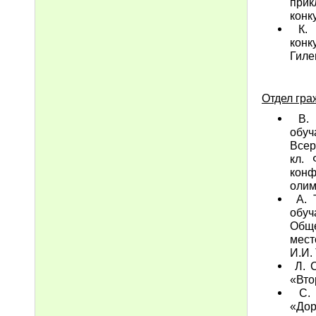
прик
конк
К. М
конк
Гиле
Отдел гра
В. 
обу
Всер
кл. 
кон
олим
А. Т
обуч
Обще
мест
И.И.
Л. С
«Вто
С. 
«Дор