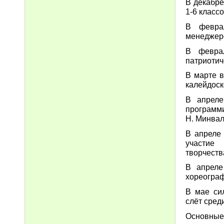
В декабре
1-6 классо
В февра
менеджер
В февра
патриотич
В марте 
калейдоск
В апреле
программи
Н. Минвал
В апреле 
участие 
творчеств
В апреле
хореограф
В мае си
слёт сред
Основные