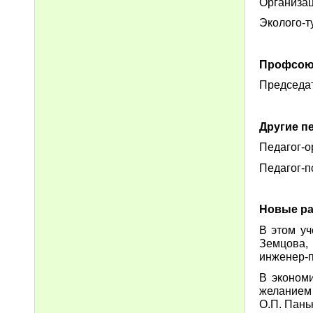
Организац
Эколого-т
Профсоюз
Председат
Другие п
Педагог-о
Педагог-п
Новые ра
В этом уч
Земцова,
инженер-п
В эконом
желанием 
О.П. Пань