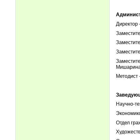
Админист
Директор 
Заместите
Заместите
Заместите
Заместит
Мишарина
Методист 
Заведую
Научно-те
Экономико
Отдел гра
Художеств