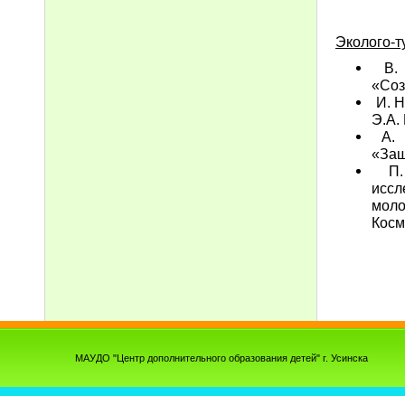
Эколого-т
В. 
«Соз
И. Н
Э.А.
А. Х
«Защ
П. 
исс
моло
Косм
МАУДО "Центр дополнительного образования детей" г. Усинска