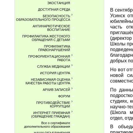
ЭКОСТАНЦИЯ
В сентябр
ДОСТУПНАЯ СРЕДА
Усинск о
БЕЗОПАСНОСТЬ
ОБРАЗОВАТЕЛЬНОГО ПРОЦЕССА
юбилейный
часть от
АНТИНАРКОТИЧЕСКОЕ
ВОСПИТАНИЕ
приглашён
ПРОФИЛАКТИКА ЖЕСТОКОГО
(директор
ОБРАЩЕНИЯ С ДЕТЬМИ
Школы про
ПРОФИЛАКТИКА
подведен
ПРАВОНАРУШЕНИЙ
благодарн
ПРОФОРИЕНТАЦИОННАЯ
добрых по
РАБОТА
СЛУЖБА МЕДИАЦИИ
Но вот от
ИСТОРИЯ ЦЕНТРА
новой си
НЕЗАВИСИМАЯ ОЦЕНКА
совместно
КАЧЕСТВА РАБОТЫ ЦЕНТРА
По данны
АРХИВ ЗАПИСЕЙ
подростк
ФОРУМ
студиях, 
ПРОТИВОДЕЙСТВИЕ
научно-те
КОРРУПЦИИ
(Школа ме
ИНТЕРНЕТ ПРИЕМНАЯ
(ОБРАЩЕНИЕ ГРАЖДАН)
отдел, от
Все о сертификате
В объеди
дополнительного образования
практику