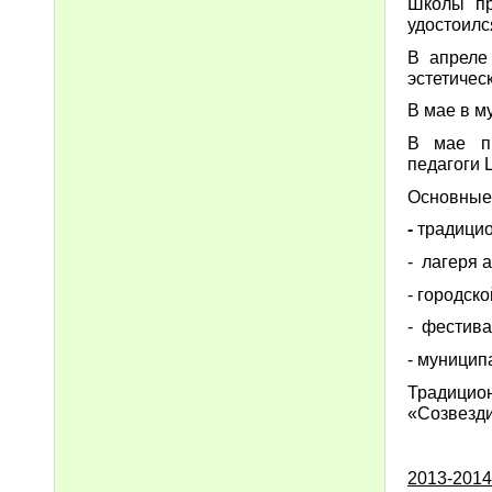
Школы пр
удостоилс
В апреле
эстетичес
В мае в м
В мае пр
педагоги 
Основные
-
традицио
- лагеря 
- городск
- фестива
- муницип
Традицио
«Созвезди
2013-201