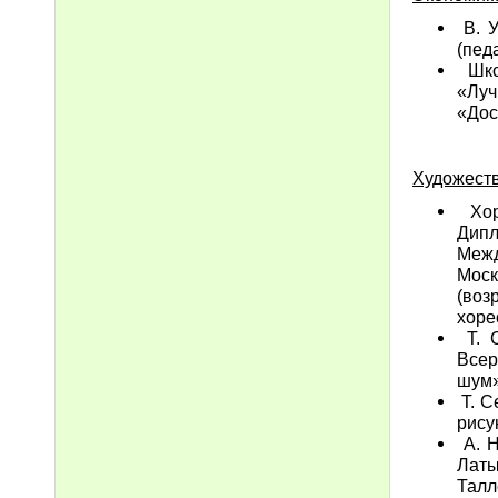
В. У
(пед
Шко
«Лу
«Дос
Художеств
Хоре
Дип
Межд
Моск
(во
хоре
Т. С
Всер
шум»
Т. С
рису
А. Н
Латы
Талл