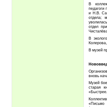
В коллек
педагоги 
и Н.В. Са
отдела; 
уволилась
отдел при
Чисталёва
В эколого
Колерова,
В музей п
Нововве
Организо
вновь нач
Музей бое
старая к
«Быстрее.
Коллекти
«Письмо 