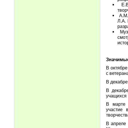
Е.В.
твор
А.М.
Л.А.
разр
Музе
смо
исто
Значимые
В октябре
с ветеран
В декабре
В декабр
учащихся 
В марте 
участие 
творчеств
В апреле