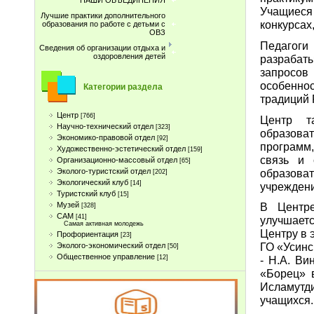
НАШИ ОБЪЕДИНЕНИЯ
Учащиеся 
Лучшие практики дополнительного
конкурсах
образования по работе с детьми с
ОВЗ
Педагоги
Сведения об организации отдыха и
оздоровления детей
разраба
запросов
особенно
Категории раздела
традиций 
Центр
[766]
Центр т
Научно-технический отдел
[323]
образова
Экономико-правовой отдел
[92]
программ,
Художественно-эстетический отдел
[159]
связь и 
Организационно-массовый отдел
[65]
образова
Эколого-туристский отдел
[202]
Экологический клуб
[14]
учреждени
Туристcкий клуб
[15]
Музей
В Центре
[328]
САМ
[41]
улучшает
Самая активная молодежь
Центру в 
Профориентация
[23]
ГО «Усинс
Эколого-экономический отдел
[50]
Общественное управление
[12]
- Н.А. В
«Борец» в
Исламутд
учащихся.