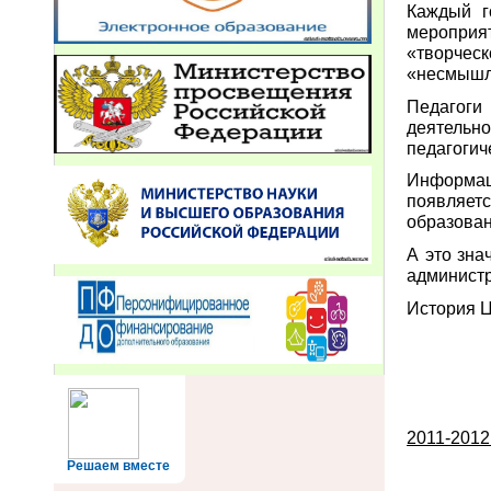
Каждый г
мероприя
«творчес
«несмышл
Педагоги
деятельно
педагогич
Информац
появляет
образован
А это зна
администр
История Ц
2011-201
Решаем вместе