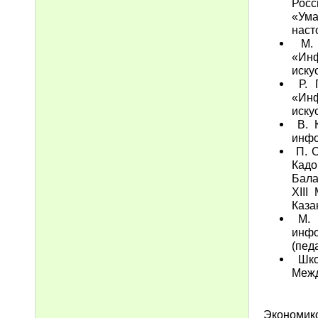
Росс
«Ума
наст
М. 
«Ин
иску
Р. 
«Ин
иску
В. К
инфо
П. С
Кадо
Бала
XIII
Каза
М. К
инфо
(пед
Школ
Межд
Экономико