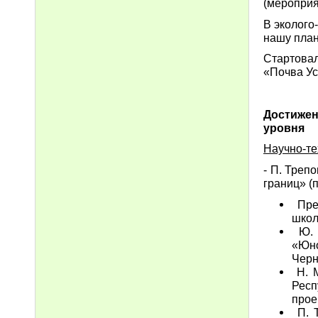
(мероприя
В эколого
нашу план
Стартовал
«Почва Ус
Достижен
уровня
Научно-те
- П. Треп
границ» (п
Прес
школ
Ю. Г
«Юн
Черн
Н. М
Респ
прое
П. Т