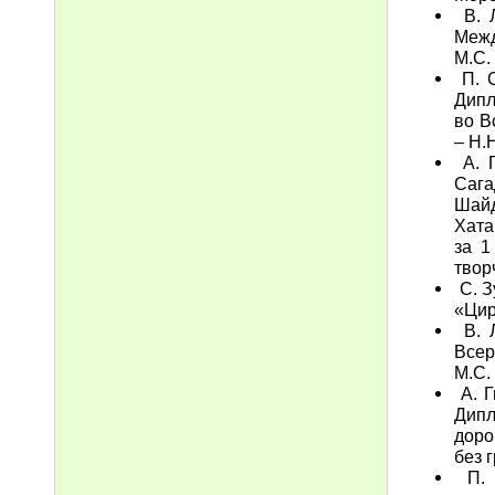
В. Л
Межд
М.С.
П. С
Дипл
во В
– Н.Н
А. Г
Сага
Шайд
Хата
за 1
твор
С. З
«Цир
В. Л
Всер
М.С.
А. Г
Дипл
доро
без 
П. 