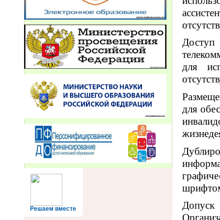
использ
ассист
отсутств
Доступ
телеком
для ис
отсутств
Размеще
для обе
инвалид
жизнедея
Дублиро
информа
графич
шрифтом
Допуск
Решаем вместе
Организ