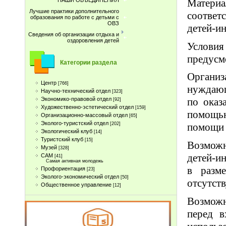
НАШИ ОБЪЕДИНЕНИЯ
Матери
Лучшие практики дополнительного
соответ
образования по работе с детьми с
ОВЗ
детей-ин
Сведения об организации отдыха и
оздоровления детей
Условия
предусм
Категории раздела
Организ
Центр
[766]
нуждающ
Научно-технический отдел
[323]
Экономико-правовой отдел
по оказ
[92]
Художественно-эстетический отдел
[159]
помощь
Организационно-массовый отдел
[65]
Эколого-туристский отдел
[202]
помощи 
Экологический клуб
[14]
Туристcкий клуб
[15]
Возмож
Музей
[328]
детей-и
САМ
[41]
Самая активная молодежь
в разм
Профориентация
[23]
Эколого-экономический отдел
[50]
отсутст
Общественное управление
[12]
Возможн
перед в