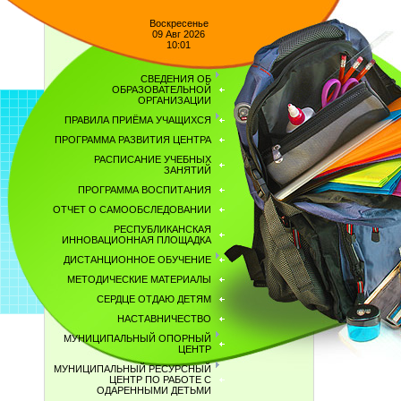
Воскресенье
09 Авг 2026
10:01
СВЕДЕНИЯ ОБ
ОБРАЗОВАТЕЛЬНОЙ
ОРГАНИЗАЦИИ
ПРАВИЛА ПРИЁМА УЧАЩИХСЯ
ПРОГРАММА РАЗВИТИЯ ЦЕНТРА
РАСПИСАНИЕ УЧЕБНЫХ
ЗАНЯТИЙ
ПРОГРАММА ВОСПИТАНИЯ
ОТЧЕТ О САМООБСЛЕДОВАНИИ
РЕСПУБЛИКАНСКАЯ
ИННОВАЦИОННАЯ ПЛОЩАДКА
ДИСТАНЦИОННОЕ ОБУЧЕНИЕ
МЕТОДИЧЕСКИЕ МАТЕРИАЛЫ
СЕРДЦЕ ОТДАЮ ДЕТЯМ
НАСТАВНИЧЕСТВО
МУНИЦИПАЛЬНЫЙ ОПОРНЫЙ
ЦЕНТР
МУНИЦИПАЛЬНЫЙ РЕСУРСНЫЙ
ЦЕНТР ПО РАБОТЕ С
ОДАРЕННЫМИ ДЕТЬМИ