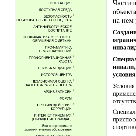
Частич
ЭКОСТАНЦИЯ
объект
ДОСТУПНАЯ СРЕДА
БЕЗОПАСНОСТЬ
на нем
ОБРАЗОВАТЕЛЬНОГО ПРОЦЕССА
АНТИНАРКОТИЧЕСКОЕ
ВОСПИТАНИЕ
Создани
ПРОФИЛАКТИКА ЖЕСТОКОГО
ограни
ОБРАЩЕНИЯ С ДЕТЬМИ
инвалид
ПРОФИЛАКТИКА
ПРАВОНАРУШЕНИЙ
Специал
ПРОФОРИЕНТАЦИОННАЯ
РАБОТА
инвали
СЛУЖБА МЕДИАЦИИ
условия
ИСТОРИЯ ЦЕНТРА
НЕЗАВИСИМАЯ ОЦЕНКА
Условия
КАЧЕСТВА РАБОТЫ ЦЕНТРА
примене
АРХИВ ЗАПИСЕЙ
ФОРУМ
отсутст
ПРОТИВОДЕЙСТВИЕ
КОРРУПЦИИ
Специ
ИНТЕРНЕТ ПРИЕМНАЯ
приспос
(ОБРАЩЕНИЕ ГРАЖДАН)
спортив
Все о сертификате
дополнительного образования