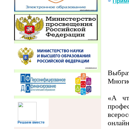
Прим
Выбрат
Многие
«А чт
проф
всеро
онлай
Решаем вместе