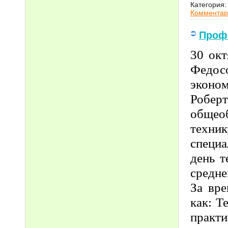
Категория:
Комментар
Проф
30 окт
Федос
эконо
Робе
общеоб
техни
специ
день т
средне
За вре
как: Т
практ