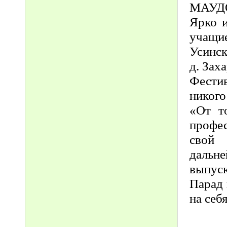
МАУДО
Ярко и
учащи
Усинск
д. Зах
Фести
никог
«От т
профес
свой 
дальн
выпуск
Парад 
на себ