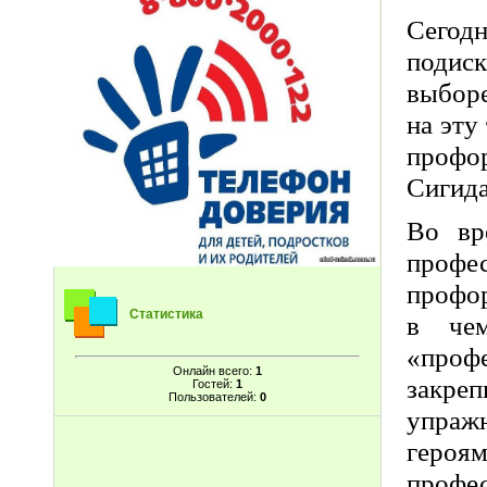
Сегод
подис
выборе
на эту
профо
Сигида
Во вр
профе
профор
Статистика
в чем
«профе
Онлайн всего:
1
закре
Гостей:
1
Пользователей:
0
упраж
героя
профе