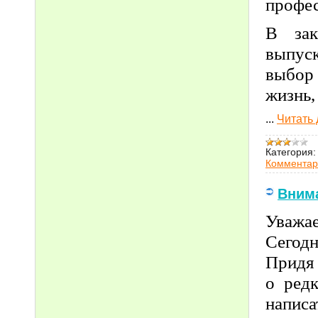
профес
В зак
выпуск
выбор 
жизнь,
...
Читать
Категория:
Комментар
Вним
Уважае
Сегодн
Придя 
о редк
напис