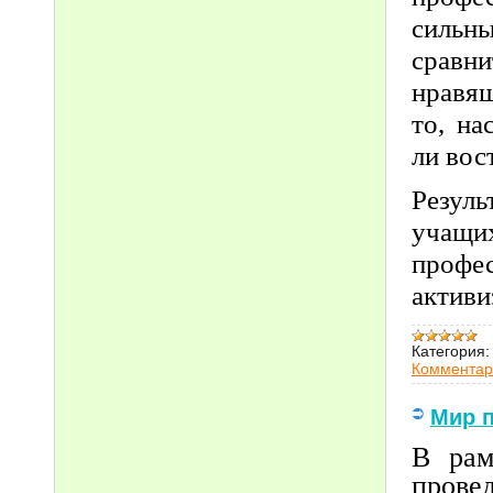
сильны
сравн
нравящ
то, на
ли вос
Резул
учащи
профе
актив
Категория:
Комментар
Мир 
В рам
прове