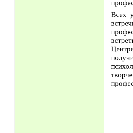
профе
Всех у
встр
профес
встрет
Центр
получи
психо
творч
профес