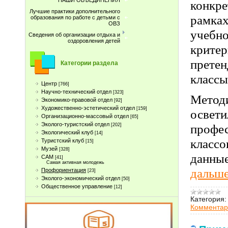
НАШИ ОБЪЕДИНЕНИЯ
конкре
Лучшие практики дополнительного
рамка
образования по работе с детьми с
ОВЗ
учебн
Сведения об организации отдыха и
оздоровления детей
крите
претен
Категории раздела
классы
Центр
[766]
Научно-технический отдел
[323]
Метод
Экономико-правовой отдел
[92]
Художественно-эстетический отдел
[159]
освет
Организационно-массовый отдел
[65]
Эколого-туристский отдел
профе
[202]
Экологический клуб
[14]
класс
Туристcкий клуб
[15]
Музей
[328]
данны
САМ
[41]
Самая активная молодежь
дальше
Профориентация
[23]
Эколого-экономический отдел
[50]
Общественное управление
[12]
Категория:
Комментар