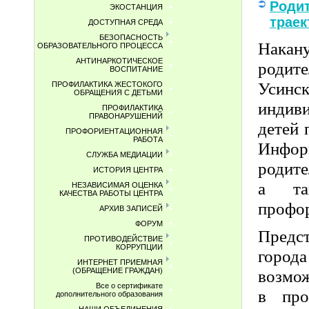
Родит
ЭКОСТАНЦИЯ
траек
ДОСТУПНАЯ СРЕДА
БЕЗОПАСНОСТЬ
Накан
ОБРАЗОВАТЕЛЬНОГО ПРОЦЕССА
АНТИНАРКОТИЧЕСКОЕ
родит
ВОСПИТАНИЕ
Усинс
ПРОФИЛАКТИКА ЖЕСТОКОГО
ОБРАЩЕНИЯ С ДЕТЬМИ
индив
ПРОФИЛАКТИКА
ПРАВОНАРУШЕНИЙ
детей 
ПРОФОРИЕНТАЦИОННАЯ
РАБОТА
Информ
СЛУЖБА МЕДИАЦИИ
родите
ИСТОРИЯ ЦЕНТРА
а та
НЕЗАВИСИМАЯ ОЦЕНКА
КАЧЕСТВА РАБОТЫ ЦЕНТРА
профо
АРХИВ ЗАПИСЕЙ
ФОРУМ
Предс
ПРОТИВОДЕЙСТВИЕ
КОРРУПЦИИ
город
ИНТЕРНЕТ ПРИЕМНАЯ
возмож
(ОБРАЩЕНИЕ ГРАЖДАН)
Все о сертификате
в про
дополнительного образования