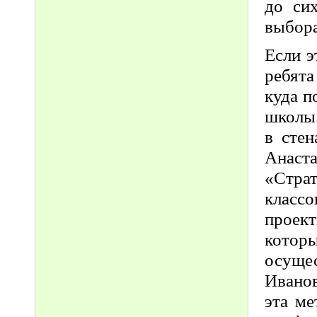
до си
выбора
Если э
ребята
куда п
школы.
в стен
Анаст
«Страт
клас
проек
которы
осуще
Ивано
эта ме