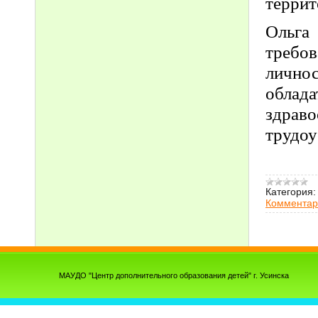
террит
Ольга
требов
лично
облад
здра
трудоу
Категория:
Комментар
МАУДО "Центр дополнительного образования детей" г. Усинска