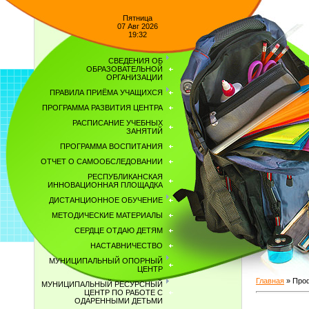
Пятница
07 Авг 2026
19:32
СВЕДЕНИЯ ОБ
ОБРАЗОВАТЕЛЬНОЙ
ОРГАНИЗАЦИИ
ПРАВИЛА ПРИЁМА УЧАЩИХСЯ
ПРОГРАММА РАЗВИТИЯ ЦЕНТРА
РАСПИСАНИЕ УЧЕБНЫХ
ЗАНЯТИЙ
ПРОГРАММА ВОСПИТАНИЯ
ОТЧЕТ О САМООБСЛЕДОВАНИИ
РЕСПУБЛИКАНСКАЯ
ИННОВАЦИОННАЯ ПЛОЩАДКА
ДИСТАНЦИОННОЕ ОБУЧЕНИЕ
МЕТОДИЧЕСКИЕ МАТЕРИАЛЫ
СЕРДЦЕ ОТДАЮ ДЕТЯМ
НАСТАВНИЧЕСТВО
МУНИЦИПАЛЬНЫЙ ОПОРНЫЙ
ЦЕНТР
Главная
»
Про
МУНИЦИПАЛЬНЫЙ РЕСУРСНЫЙ
ЦЕНТР ПО РАБОТЕ С
ОДАРЕННЫМИ ДЕТЬМИ