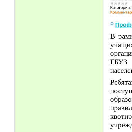
Категория:
Комментар
Профе
В рамк
учащи
орган
ГБУЗ 
населе
Ребят
посту
образо
прави
квоти
учреж