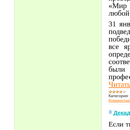
«Мир 
любой 
31 ян
подве
победи
все я
опре
соотв
были
профе
Читать
Категория:
Комментар
Дека
Если т