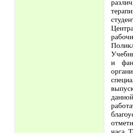
разли
терапи
студен
Центра
рабо
Полик
Учебн
и фан
орган
специ
выпус
данно
работ
благоу
отмети
часа. 