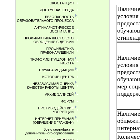
ЭКОСТАНЦИЯ
Наличие
ДОСТУПНАЯ СРЕДА
условия
БЕЗОПАСНОСТЬ
ОБРАЗОВАТЕЛЬНОГО ПРОЦЕССА
предост
АНТИНАРКОТИЧЕСКОЕ
обучаю
ВОСПИТАНИЕ
стипенд
ПРОФИЛАКТИКА ЖЕСТОКОГО
ОБРАЩЕНИЯ С ДЕТЬМИ
ПРОФИЛАКТИКА
ПРАВОНАРУШЕНИЙ
Наличие
ПРОФОРИЕНТАЦИОННАЯ
РАБОТА
условия
СЛУЖБА МЕДИАЦИИ
предост
ИСТОРИЯ ЦЕНТРА
обучаю
НЕЗАВИСИМАЯ ОЦЕНКА
мер соц
КАЧЕСТВА РАБОТЫ ЦЕНТРА
поддер
АРХИВ ЗАПИСЕЙ
ФОРУМ
ПРОТИВОДЕЙСТВИЕ
КОРРУПЦИИ
Наличи
ИНТЕРНЕТ ПРИЕМНАЯ
общежит
(ОБРАЩЕНИЕ ГРАЖДАН)
интерна
Все о сертификате
дополнительного образования
Количес