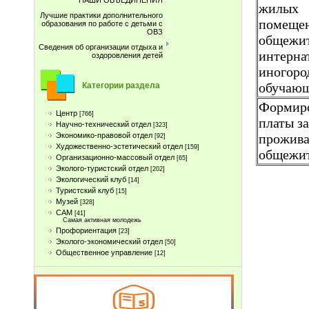
НАШИ ОБЪЕДИНЕНИЯ
жилых
Лучшие практики дополнительного
помещен
образования по работе с детьми с
ОВЗ
общежи
Сведения об организации отдыха и
интерна
оздоровления детей
иногоро
обучаю
Категории раздела
Формир
Центр
[766]
платы за
Научно-технический отдел
[323]
Экономико-правовой отдел
прожива
[92]
Художественно-эстетический отдел
[159]
общежи
Организационно-массовый отдел
[65]
Эколого-туристский отдел
[202]
Экологический клуб
[14]
Туристcкий клуб
[15]
Музей
[328]
САМ
[41]
Самая активная молодежь
Профориентация
[23]
Эколого-экономический отдел
[50]
Общественное управление
[12]