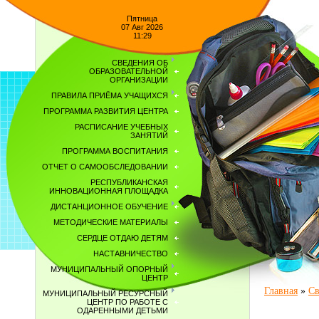
Пятница
07 Авг 2026
11:29
СВЕДЕНИЯ ОБ
ОБРАЗОВАТЕЛЬНОЙ
ОРГАНИЗАЦИИ
ПРАВИЛА ПРИЁМА УЧАЩИХСЯ
ПРОГРАММА РАЗВИТИЯ ЦЕНТРА
РАСПИСАНИЕ УЧЕБНЫХ
ЗАНЯТИЙ
ПРОГРАММА ВОСПИТАНИЯ
ОТЧЕТ О САМООБСЛЕДОВАНИИ
РЕСПУБЛИКАНСКАЯ
ИННОВАЦИОННАЯ ПЛОЩАДКА
ДИСТАНЦИОННОЕ ОБУЧЕНИЕ
МЕТОДИЧЕСКИЕ МАТЕРИАЛЫ
СЕРДЦЕ ОТДАЮ ДЕТЯМ
НАСТАВНИЧЕСТВО
МУНИЦИПАЛЬНЫЙ ОПОРНЫЙ
ЦЕНТР
Главная
»
Св
МУНИЦИПАЛЬНЫЙ РЕСУРСНЫЙ
ЦЕНТР ПО РАБОТЕ С
ОДАРЕННЫМИ ДЕТЬМИ