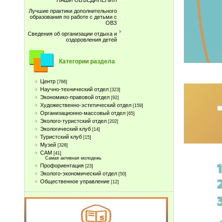
НАШИ ОБЪЕДИНЕНИЯ
Лучшие практики дополнительного
образования по работе с детьми с
ОВЗ
Сведения об организации отдыха и
оздоровления детей
Категории раздела
Центр
[766]
Научно-технический отдел
[323]
Экономико-правовой отдел
[92]
Художественно-эстетический отдел
[159]
Организационно-массовый отдел
[65]
Эколого-туристский отдел
[202]
Экологический клуб
[14]
Туристcкий клуб
[15]
Музей
[328]
САМ
[41]
Самая активная молодежь
Профориентация
[23]
Эколого-экономический отдел
[50]
Общественное управление
[12]