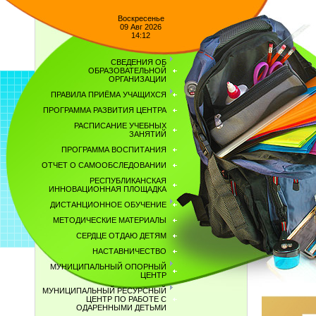
Воскресенье
09 Авг 2026
14:12
СВЕДЕНИЯ ОБ
ОБРАЗОВАТЕЛЬНОЙ
ОРГАНИЗАЦИИ
ПРАВИЛА ПРИЁМА УЧАЩИХСЯ
ПРОГРАММА РАЗВИТИЯ ЦЕНТРА
РАСПИСАНИЕ УЧЕБНЫХ
ЗАНЯТИЙ
ПРОГРАММА ВОСПИТАНИЯ
ОТЧЕТ О САМООБСЛЕДОВАНИИ
РЕСПУБЛИКАНСКАЯ
ИННОВАЦИОННАЯ ПЛОЩАДКА
ДИСТАНЦИОННОЕ ОБУЧЕНИЕ
МЕТОДИЧЕСКИЕ МАТЕРИАЛЫ
СЕРДЦЕ ОТДАЮ ДЕТЯМ
НАСТАВНИЧЕСТВО
МУНИЦИПАЛЬНЫЙ ОПОРНЫЙ
ЦЕНТР
МУНИЦИПАЛЬНЫЙ РЕСУРСНЫЙ
ЦЕНТР ПО РАБОТЕ С
ОДАРЕННЫМИ ДЕТЬМИ